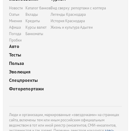
Новости
Каталог банков
Вид сверху: репортажи с коптера
Статьи
Вклады
Легенды Краснодара
Мнения
Кредиты
История Краснодара
Афиша
Курсы валют
Жизнь и культура Адыгеи
Погода
Банкоматы
Пробки
Авто
Тесты
Польза
Эволюция
Спецпроекты
Фоторепортажи
Люди и организации, маркированные «звездочками» на страницах
сайта, включены тем или иным российским официальным
ведомством в тот или иной реестр (иноагентов, СМИ-иноагентов,
экстремистов и так далее). Перечень реестров находится
здесь
.