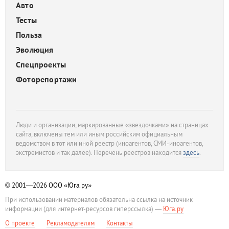
Авто
Тесты
Польза
Эволюция
Спецпроекты
Фоторепортажи
Люди и организации, маркированные «звездочками» на страницах
сайта, включены тем или иным российским официальным
ведомством в тот или иной реестр (иноагентов, СМИ-иноагентов,
экстремистов и так далее). Перечень реестров находится
здесь
.
© 2001—2026
ООО «Юга.ру»
При использовании материалов обязательна ссылка на источник
информации (для интернет-ресурсов гиперссылка) —
Юга.ру
О проекте
Рекламодателям
Контакты