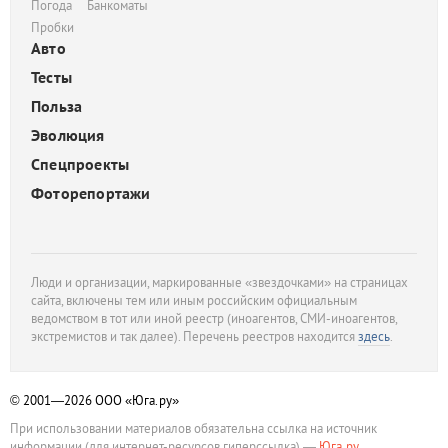
Погода
Банкоматы
Пробки
Авто
Тесты
Польза
Эволюция
Спецпроекты
Фоторепортажи
Люди и организации, маркированные «звездочками» на страницах
сайта, включены тем или иным российским официальным
ведомством в тот или иной реестр (иноагентов, СМИ-иноагентов,
экстремистов и так далее). Перечень реестров находится
здесь
.
© 2001—2026
ООО «Юга.ру»
При использовании материалов обязательна ссылка на источник
информации (для интернет-ресурсов гиперссылка) —
Юга.ру