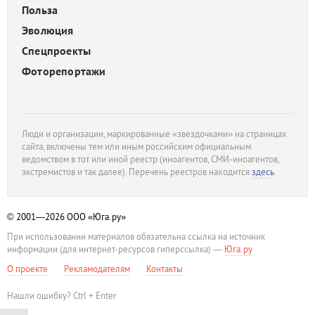
Польза
Эволюция
Спецпроекты
Фоторепортажи
Люди и организации, маркированные «звездочками» на страницах
сайта, включены тем или иным российским официальным
ведомством в тот или иной реестр (иноагентов, СМИ-иноагентов,
экстремистов и так далее). Перечень реестров находится
здесь
.
© 2001—2026
ООО «Юга.ру»
При использовании материалов обязательна ссылка на источник
информации (для интернет-ресурсов гиперссылка) —
Юга.ру
О проекте
Рекламодателям
Контакты
Нашли ошибку? Ctrl + Enter