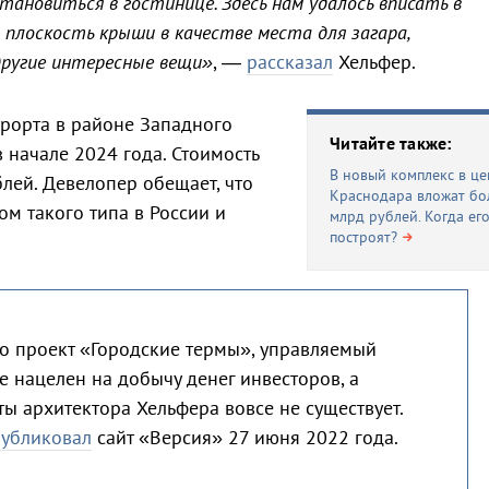
ановиться в гостинице. Здесь нам удалось вписать в
м плоскость крыши в качестве места для загара,
другие интересные вещи»
, —
рассказал
Хельфер.
урорта в районе Западного
Читайте также:
 начале 2024 года. Стоимость
В новый комплекс в це
блей. Девелопер обещает, что
Краснодара вложат бо
ом такого типа в России и
млрд рублей. Когда ег
построят?
то проект «Городские термы», управляемый
 нацелен на добычу денег инвесторов, а
ты архитектора Хельфера вовсе не существует.
публиковал
сайт «Версия» 27 июня 2022 года.