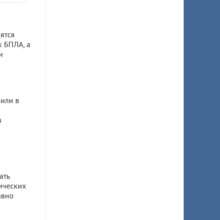
ятся
к БПЛА, а
и
или в
в
ать
ических
авно