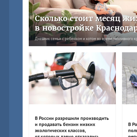
Сколько стоит месяц жи
в новостройке Краснода
Дневник семьи с ребенком и котом во время топливного к
В России разрешили производить
и продавать бензин низких
В Р
экологических классов,
пол
от которых давно отказались
рег