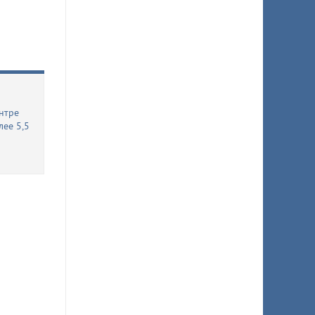
нтре
лее 5,5
о