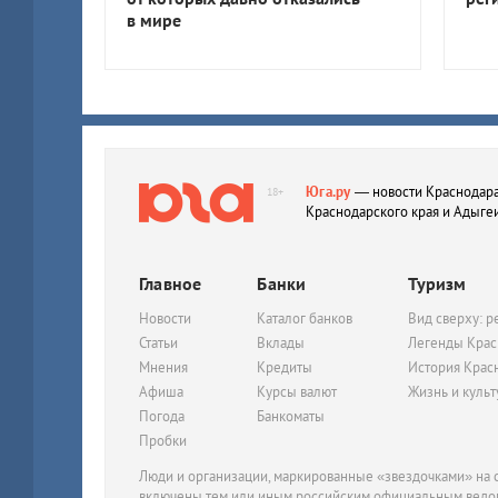
в мире
Юга.ру
— новости Краснодара
18+
Краснодарского края и Адыге
Главное
Банки
Туризм
Новости
Каталог банков
Вид сверху: р
Статьи
Вклады
Легенды Крас
Мнения
Кредиты
История Крас
Афиша
Курсы валют
Жизнь и куль
Погода
Банкоматы
Пробки
Люди и организации, маркированные «звездочками» на с
включены тем или иным российским официальным ведом