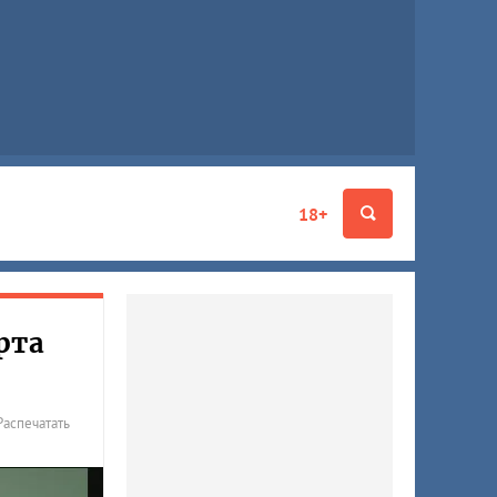
18+
рта
Распечатать