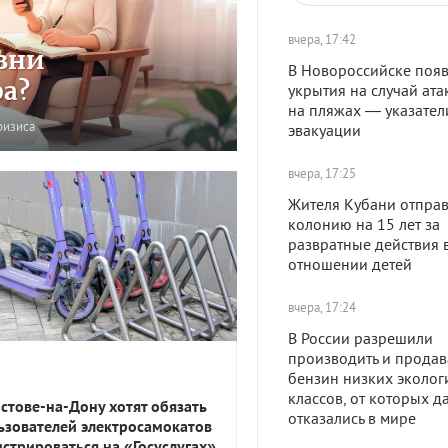
вчера, 17:42
зни
В Новороссийске появ
ра?
укрытия на случай ата
на пляжах — указател
ризиса
эвакуации
вчера, 17:25
Жителя Кубани отправ
колонию на 15 лет за
развратные действия 
отношении детей
вчера, 17:24
В России разрешили
производить и продав
бензин низких эколог
классов, от которых д
остове-на-Дону хотят обязать
отказались в мире
ьзователей электросамокатов
истрироваться на «Госуслугах»