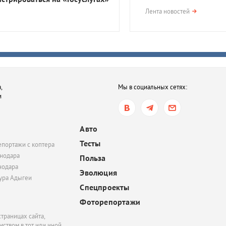
вчера, 17:23
Лента новостей
В Приморско-Ахтарск
районе мужчина получ
года тюрьмы за смерть
после семейной ссор
вчера, 16:35
,
Мы в социальных сетях:
В Ростове-на-Дону хот
и
обязать пользователе
электросамокатов
регистрироваться на
Авто
«Госуслугах»
Тесты
епортажи с коптера
вчера, 14:51
нодара
Польза
нодара
В Краснодаре суд час
Эволюция
удовлетворил иск
тура Адыгеи
Спецпроекты
Росимущества к фонду
«Добрый-Юг»
Фоторепортажи
траницах сайта,
ством в тот или иной