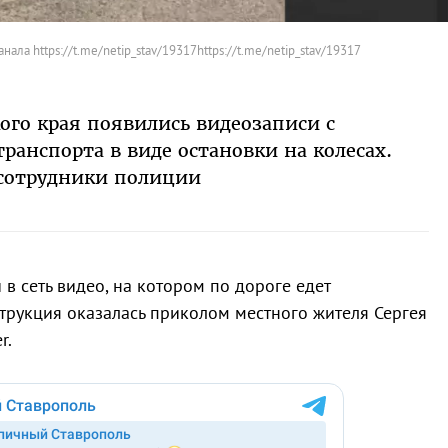
ала https://t.me/netip_stav/19317https://t.me/netip_stav/19317
ого края появились видеозаписи с
ранспорта в виде остановки на колесах.
сотрудники полиции
в сеть видео, на котором по дороге едет
трукция оказалась приколом местного жителя Сергея
r.