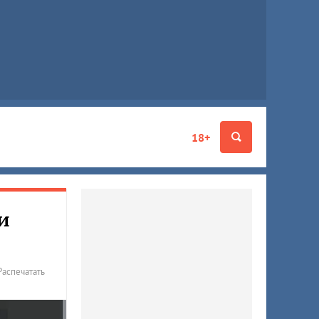
18+
и
Распечатать