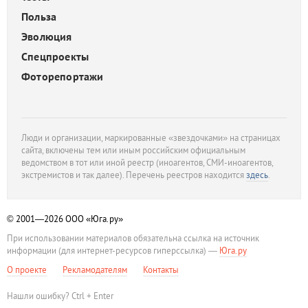
Польза
Эволюция
Спецпроекты
Фоторепортажи
Люди и организации, маркированные «звездочками» на страницах
сайта, включены тем или иным российским официальным
ведомством в тот или иной реестр (иноагентов, СМИ-иноагентов,
экстремистов и так далее). Перечень реестров находится
здесь
.
© 2001—2026
ООО «Юга.ру»
При использовании материалов обязательна ссылка на источник
информации (для интернет-ресурсов гиперссылка) —
Юга.ру
О проекте
Рекламодателям
Контакты
Нашли ошибку? Ctrl + Enter