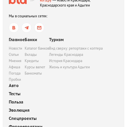
Юга.ру
— новости Краснодара,
18+
Краснодарского края и Адыгеи
Мы в социальных сетях:
Главное
Банки
Туризм
Новости
Каталог банков
Вид сверху: репортажи с коптера
Статьи
Вклады
Легенды Краснодара
Мнения
Кредиты
История Краснодара
Афиша
Курсы валют
Жизнь и культура Адыгеи
Погода
Банкоматы
Пробки
Авто
Тесты
Польза
Эволюция
Спецпроекты
Фоторепортажи