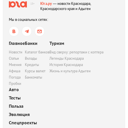
Юга.ру
— новости Краснодара,
18+
Краснодарского края и Адыгеи
Мы в социальных сетях:
Главное
Банки
Туризм
Новости
Каталог банков
Вид сверху: репортажи с коптера
Статьи
Вклады
Легенды Краснодара
Мнения
Кредиты
История Краснодара
Афиша
Курсы валют
Жизнь и культура Адыгеи
Погода
Банкоматы
Пробки
Авто
Тесты
Польза
Эволюция
Спецпроекты