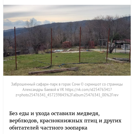
Заброшенный сафари-парк в горах Сочи © скриншот со страницы
Александры Баевой в VK https://vk.com/id25476341?
z=photo25476341_457239843%2Falbum25476341_00%2Frev
Без еды и ухода оставили медведя,
верблюдов, краснокнижных птиц и других
обитателей частного зоопарка