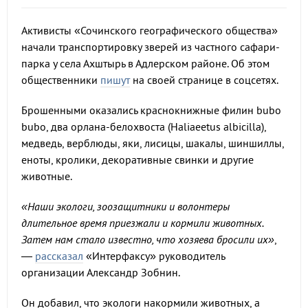
Активисты «Сочинского географического общества»
начали транспортировку зверей из частного сафари-
парка у села Ахштырь в Адлерском районе. Об этом
общественники
пишут
на своей странице в соцсетях.
Брошенными оказались краснокнижные филин bubo
bubo, два орлана-белохвоста (Haliaeetus albicilla),
медведь, верблюды, яки, лисицы, шакалы, шиншиллы,
еноты, кролики, декоративные свинки и другие
животные.
«Наши экологи, зоозащитники и волонтеры
длительное время приезжали и кормили животных.
Затем нам стало известно, что хозяева бросили их»
,
—
рассказал
«Интерфаксу» руководитель
организации Александр Зобнин.
Он добавил, что экологи накормили животных, а