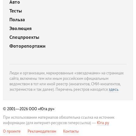
Авто
Тесты
Польза
Эволюция
Спецпроекты
Фоторепортажи
Люди и организации, маркированные «звездочками» на страницах
сайта, включены тем или иным российским официальным
ведомством в тот или иной реестр (иноагентов, СМИ-иноагентов,
экстремистов и так далее). Перечень реестров находится
здесь
.
© 2001—2026
ООО «Юга.ру»
При использовании материалов обязательна ссылка на источник
информации (для интернет-ресурсов гиперссылка) —
Юга.ру
О проекте
Рекламодателям
Контакты