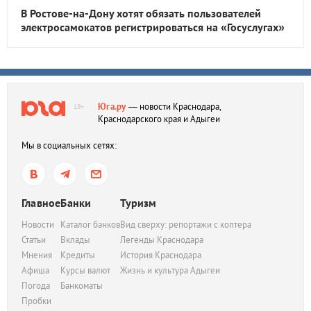
В Ростове-на-Дону хотят обязать пользователей
электросамокатов регистрироваться на «Госуслугах»
Юга.ру
— новости Краснодара,
18+
Краснодарского края и Адыгеи
Мы в социальных сетях:
Главное
Банки
Туризм
Новости
Каталог банков
Вид сверху: репортажи с коптера
Статьи
Вклады
Легенды Краснодара
Мнения
Кредиты
История Краснодара
Афиша
Курсы валют
Жизнь и культура Адыгеи
Погода
Банкоматы
Пробки