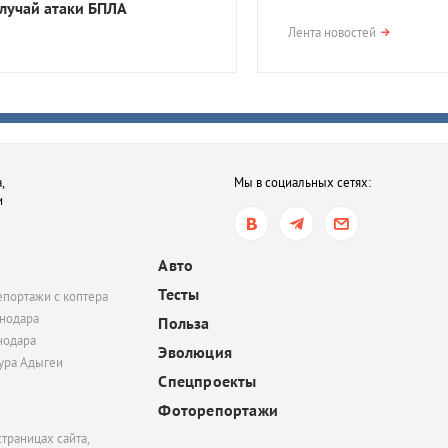
случай атаки БПЛА
сегодня, 17:23
Лента новостей
В Приморско-Ахтарск
районе мужчина получ
года тюрьмы за смерть
после семейной ссор
сегодня, 16:35
,
Мы в социальных сетях:
В Ростове-на-Дону хот
и
обязать пользователе
электросамокатов
регистрироваться на
Авто
«Госуслугах»
Тесты
епортажи с коптера
сегодня, 14:51
нодара
Польза
нодара
В Краснодаре суд час
Эволюция
удовлетворил иск
тура Адыгеи
Спецпроекты
Росимущества к фонду
«Добрый-Юг»
Фоторепортажи
траницах сайта,