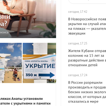
сегодня, 17:42
зни
В Новороссийске появ
ра?
укрытия на случай ата
на пляжах — указател
ризиса
эвакуации
сегодня, 17:25
Жителя Кубани отправ
колонию на 15 лет за
развратные действия 
отношении детей
сегодня, 17:24
В России разрешили
производить и продав
бензин низких эколог
классов, от которых д
пляжах Анапы установили
отказались в мире
затели с укрытиями и памятки