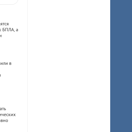
ятся
к БПЛА, а
и
или в
в
ать
ических
авно