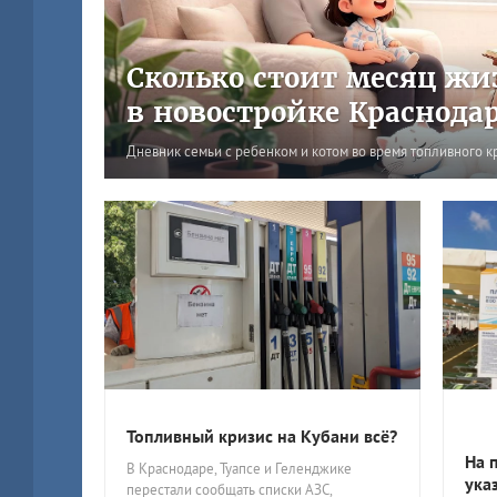
Сколько стоит месяц жи
в новостройке Краснода
Дневник семьи с ребенком и котом во время топливного к
Топливный кризис на Кубани всё?
На 
В Краснодаре, Туапсе и Геленджике
ука
перестали сообщать списки АЗС,