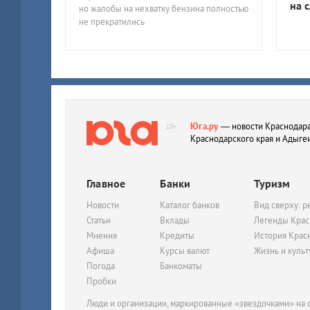
на 
но жалобы на нехватку бензина полностью
не прекратились
Юга.ру
— новости Краснодара
18+
Краснодарского края и Адыге
Главное
Банки
Туризм
Новости
Каталог банков
Вид сверху: р
Статьи
Вклады
Легенды Крас
Мнения
Кредиты
История Крас
Афиша
Курсы валют
Жизнь и куль
Погода
Банкоматы
Пробки
Люди и организации, маркированные «звездочками» на с