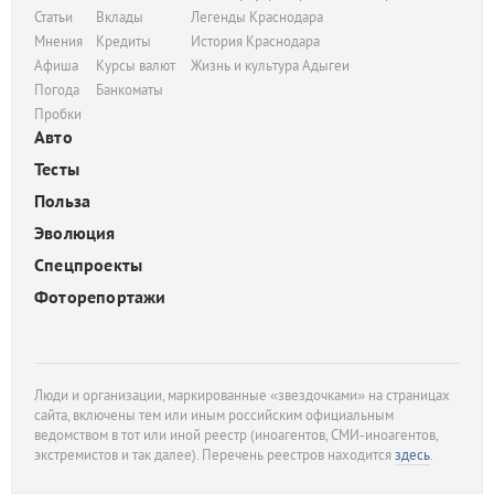
Статьи
Вклады
Легенды Краснодара
Мнения
Кредиты
История Краснодара
Афиша
Курсы валют
Жизнь и культура Адыгеи
Погода
Банкоматы
Пробки
Авто
Тесты
Польза
Эволюция
Спецпроекты
Фоторепортажи
Люди и организации, маркированные «звездочками» на страницах
сайта, включены тем или иным российским официальным
ведомством в тот или иной реестр (иноагентов, СМИ-иноагентов,
экстремистов и так далее). Перечень реестров находится
здесь
.