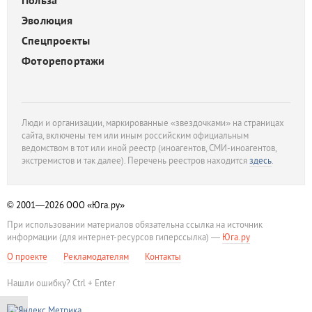
Польза
Эволюция
Спецпроекты
Фоторепортажи
Люди и организации, маркированные «звездочками» на страницах
сайта, включены тем или иным российским официальным
ведомством в тот или иной реестр (иноагентов, СМИ-иноагентов,
экстремистов и так далее). Перечень реестров находится
здесь
.
© 2001—2026
ООО «Юга.ру»
При использовании материалов обязательна ссылка на источник
информации (для интернет-ресурсов гиперссылка) —
Юга.ру
О проекте
Рекламодателям
Контакты
Нашли ошибку? Ctrl + Enter