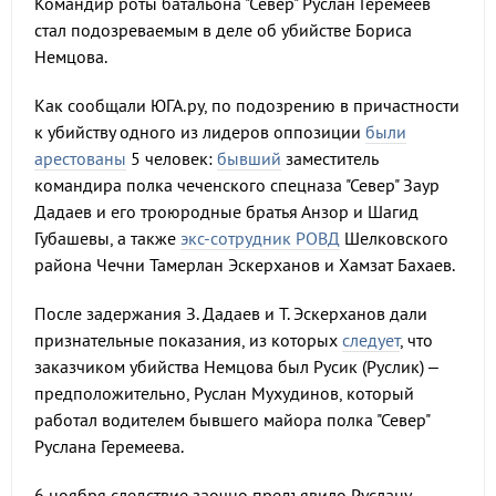
Командир роты батальона "Север" Руслан Геремеев
стал подозреваемым в деле об убийстве Бориса
Немцова.
Как сообщали ЮГА.ру, по подозрению в причастности
к убийству одного из лидеров оппозиции
были
арестованы
5 человек:
бывший
заместитель
командира полка чеченского спецназа "Север" Заур
Дадаев и его троюродные братья Анзор и Шагид
Губашевы, а также
экс-сотрудник РОВД
Шелковского
района Чечни Тамерлан Эскерханов и Хамзат Бахаев.
После задержания З. Дадаев и Т. Эскерханов дали
признательные показания, из которых
следует
, что
заказчиком убийства Немцова был Русик (Руслик) –
предположительно, Руслан Мухудинов, который
работал водителем бывшего майора полка "Север"
Руслана Геремеева.
6 ноября следствие заочно предъявило Руслану