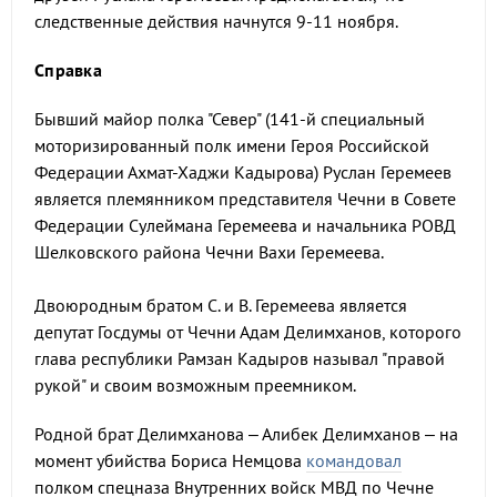
следственные действия начнутся 9-11 ноября.
Справка
Бывший майор полка "Север" (
141-й специальный
моторизированный полк имени Героя Российской
Федерации Ахмат-Хаджи Кадырова)
Руслан Геремеев
является племянником представителя Чечни в Совете
Федерации Сулеймана Геремеева и начальника РОВД
Шелковского района Чечни Вахи Геремеева.
Двоюродным братом С. и В. Геремеева является
депутат Госдумы от Чечни Адам Делимханов, которого
глава республики Рамзан Кадыров называл "правой
рукой" и своим возможным преемником.
Родной брат Делимханова – Алибек Делимханов – на
момент убийства Бориса Немцова
командовал
полком спецназа Внутренних войск МВД по Чечне