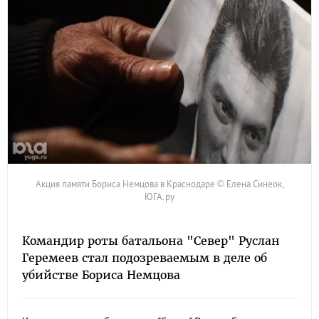
Акция памяти Бориса Немцова в Краснодаре © Елена Синеок,
ЮГА.ру
Командир роты батальона "Север" Руслан
Геремеев стал подозреваемым в деле об
убийстве Бориса Немцова