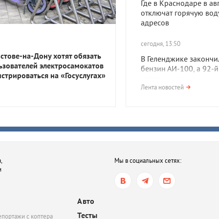
Где в Краснодаре в ав
отключат горячую воду
адресов
сегодня, 13:50
остове-на-Дону хотят обязать
В Геленджике закончи
ьзователей электросамокатов
бензин АИ-100, а 92-й
истрироваться на «Госуслугах»
остались только на од
Лента новостей
сегодня, 12:50
В России хотят снизить
требования к авиакер
для увеличения его
производства
,
Мы в социальных сетях:
сегодня, 11:42
и
Суд обязал застройщи
выплатить почти 700 т
рублей за ущерб древ
Авто
городу в Тамани
Тесты
епортажи с коптера