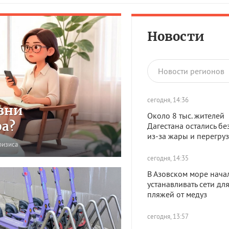
Новости
Новости регионов
сегодня, 14:36
зни
Около 8 тыс. жителей
ра?
Дагестана остались без
из-за жары и перегруз
ризиса
сегодня, 14:35
В Азовском море нача
устанавливать сети дл
пляжей от медуз
сегодня, 13:57