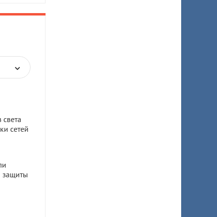
 света
ки сетей
ли
я защиты