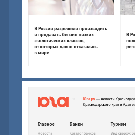
В России разрешили производить
и продавать бензин низких
В Р
экологических классов,
пол
от которых давно отказались
рег
в мире
Юга.ру
— новости Краснодара
18+
Краснодарского края и Адыге
Главное
Банки
Туризм
Новости
Каталог банков
Вид сверху: р