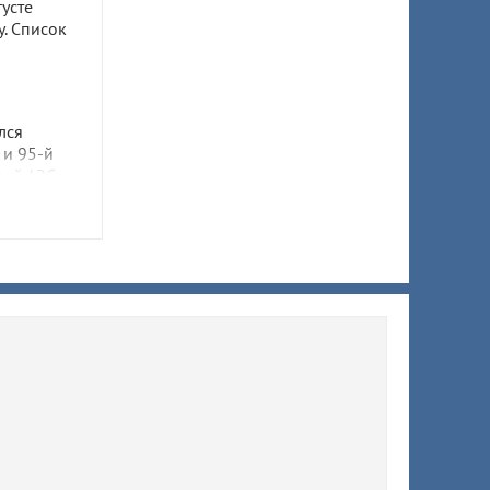
густе
. Список
лся
 и 95-й
ной АЗС
осину
ков
ыс.
нему