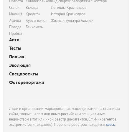
Новости
Каталог банков
Вид сверху: репортажи с коптера
Статьи
Вклады
Легенды Краснодара
Мнения
Кредиты
История Краснодара
Афиша
Курсы валют
Жизнь и культура Адыгеи
Погода
Банкоматы
Пробки
Авто
Тесты
Польза
Эволюция
Спецпроекты
Фоторепортажи
Люди и организации, маркированные «звездочками» на страницах
сайта, включены тем или иным российским официальным
ведомством в тот или иной реестр (иноагентов, СМИ-иноагентов,
экстремистов и так далее). Перечень реестров находится
здесь
.