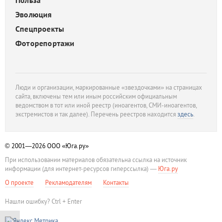
Польза
Эволюция
Спецпроекты
Фоторепортажи
Люди и организации, маркированные «звездочками» на страницах
сайта, включены тем или иным российским официальным
ведомством в тот или иной реестр (иноагентов, СМИ-иноагентов,
экстремистов и так далее). Перечень реестров находится
здесь
.
© 2001—2026
ООО «Юга.ру»
При использовании материалов обязательна ссылка на источник
информации (для интернет-ресурсов гиперссылка) —
Юга.ру
О проекте
Рекламодателям
Контакты
Нашли ошибку? Ctrl + Enter