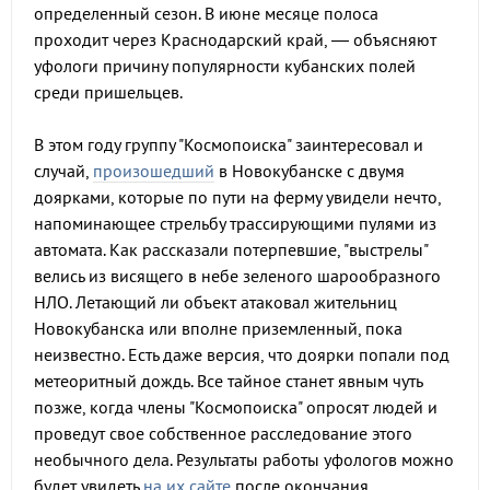
определенный сезон. В июне месяце полоса
проходит через Краснодарский край, — объясняют
уфологи причину популярности кубанских полей
среди пришельцев.
В этом году группу "Космопоиска" заинтересовал и
случай,
произошедший
в Новокубанске с двумя
доярками, которые по пути на ферму увидели нечто,
напоминающее стрельбу трассирующими пулями из
автомата. Как рассказали потерпевшие, "выстрелы"
велись из висящего в небе зеленого шарообразного
НЛО. Летающий ли объект атаковал жительниц
Новокубанска или вполне приземленный, пока
неизвестно. Есть даже версия, что доярки попали под
метеоритный дождь. Все тайное станет явным чуть
позже, когда члены "Космопоиска" опросят людей и
проведут свое собственное расследование этого
необычного дела. Результаты работы уфологов можно
будет увидеть
на их сайте
после окончания