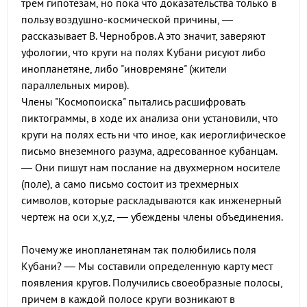
трем гипотезам, но пока что доказательства только в
пользу воздушно-космической причины, —
рассказывает В. Чернобров. А это значит, заверяют
уфологии, что круги на полях Кубани рисуют либо
инопланетяне, либо "иновремяне" (жители
параллельных миров).
Члены "Космопоиска" пытались расшифровать
пиктограммы, в ходе их анализа они установили, что
круги на полях есть ни что иное, как иероглифическое
письмо внеземного разума, адресованное кубанцам.
— Они пишут нам послание на двухмерном носителе
(поле), а само письмо состоит из трехмерных
символов, которые раскладываются как инженерный
чертеж на оси x,y,z, — убеждены члены объединения.
Почему же инопланетянам так полюбились поля
Кубани? — Мы составили определенную карту мест
появления кругов. Получились своеобразные полосы,
причем в каждой полосе круги возникают в