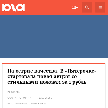
18+
На острие качества. В «Пятёрочке»
стартовала новая акция со
стильными ножами за 1 рубль
РЕКЛАМА
ООО "АГРОТОРГ" ИНН: 7825706086
ERID: F7NFYUJJZU1NNCB4JKZJ