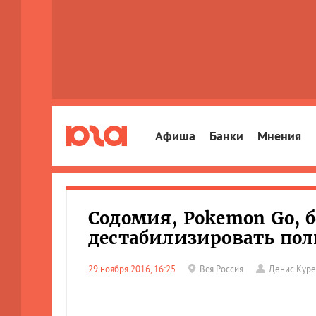
Афиша
Банки
Мнения
Содомия, Pokemon Go, б
дестабилизировать по
29 ноября 2016, 16:25
Вся Россия
Денис Куре