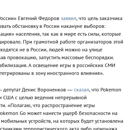
 России» Евгений Федоров
заявил
, что цель заказчика
ать обстановку в России накануне выборов:
ция» населения, так как в мире есть силы, которые
адировало. При грамотной работе организаторов этой
ходятся не в России, людей можно на улице
вав провокацию, запустить массовые беспорядки.
абилизация. А освещение игры в российских СМИ
нтегрированы в зону иностранного влияния».
— депутат Денис Вороненков —
сказал
, что Pokemon
и США с целью ведения непрерывной
ти. «Полагаю, что распространение игры
Pokemon Go может нанести ущерб безопасности на
 мобильных устройств, на которых будет установлена
частниками террористического акта либо шпионажа,