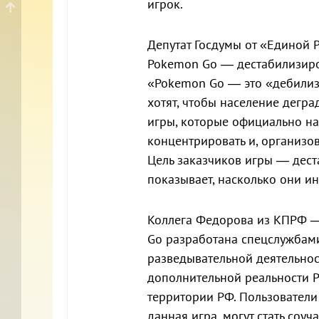
игрок.
Депутат Госдумы от «Единой
Pokemon Go — дестабилизиров
«Pokemon Go — это «дебилиза
хотят, чтобы население дегр
игры, которые официально на
концентрировать и, организо
Цель заказчиков игры — дест
показывает, насколько они и
Коллега Федорова из КПРФ 
Go разработана спецслужбам
разведывательной деятельнос
дополнительной реальности 
территории РФ. Пользователи
данная игра, могут стать соу