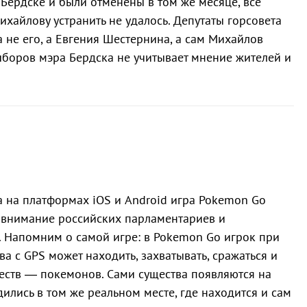
Бердске и были отменены в том же месяце, все
хайлову устранить не удалось. Депутаты горсовета
не его, а Евгения Шестернина, а сам Михайлов
выборов мэра Бердска не учитывает мнение жителей и
 на платформах iOS и Android игра Pokemon Go
 внимание российских парламентариев и
. Напомним о самой игре: в Pokemon Go игрок при
а с GPS может находить, захватывать, сражаться и
еств — покемонов. Сами существа появляются на
дились в том же реальном месте, где находится и сам