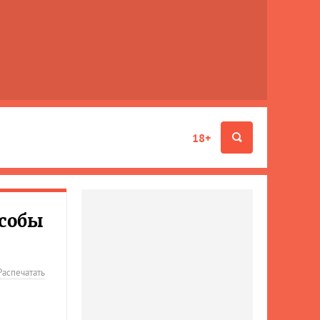
18+
особы
Распечатать