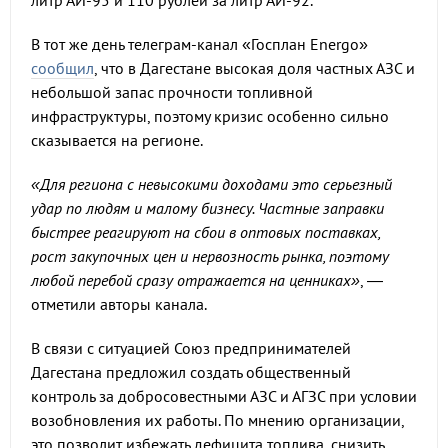
литр АИ-95 и 110 рублей за литр АИ-92.
В тот же день телеграм-канал «Госплан Energo»
сообщил
, что в Дагестане высокая доля частных АЗС и
небольшой запас прочности топливной
инфраструктуры, поэтому кризис особенно сильно
сказывается на регионе.
«Для региона с невысокими доходами это серьезный
удар по людям и малому бизнесу. Частные заправки
быстрее реагируют на сбои в оптовых поставках,
рост закупочных цен и нервозность рынка, поэтому
любой перебой сразу отражается на ценниках»
, —
отметили авторы канала.
В связи с ситуацией Союз предпринимателей
Дагестана предложил создать общественный
контроль за добросовестными АЗС и АГЗС при условии
возобновления их работы. По мнению организации,
это позволит избежать дефицита топлива, снизить