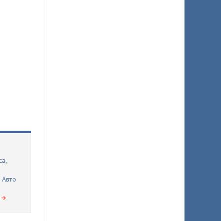
а,
 Авто