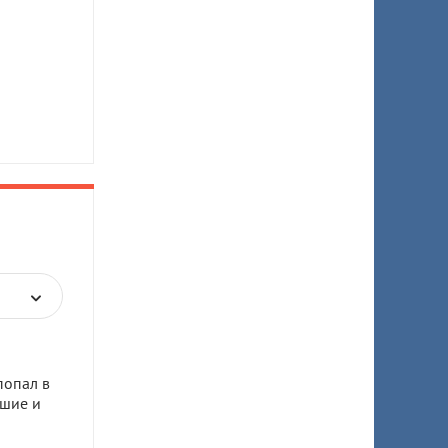
попал в
бшие и