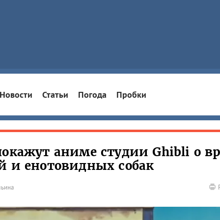
Новости
Статьи
Погода
Пробки
окажут аниме студии Ghibli о в
й и енотовидных собак
льина