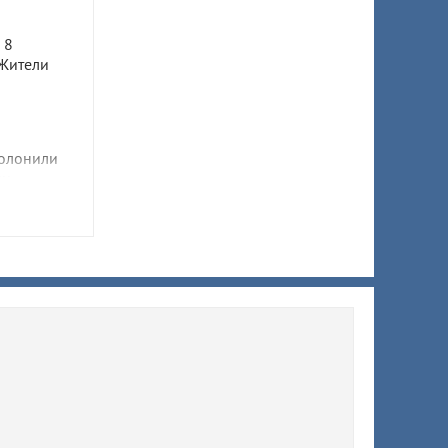
а
 8
 Жители
олонили
ни
 Узнали,
в
исчезли
Красную