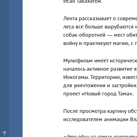
Исао Такахатой.
Лента рассказывает о соврем
леса все больше вырубаются 
собак-оборотней — мест обит
войну и практикуют магию, с
Мультфильм имеет исторически
началось активное развитие 
Иокогамы. Территорию, извес
для уничтожения и застройки.
проект «Новый город Тама».
После просмотра картину обс
исследователем анимации Вл
«Это один из самых колоритн