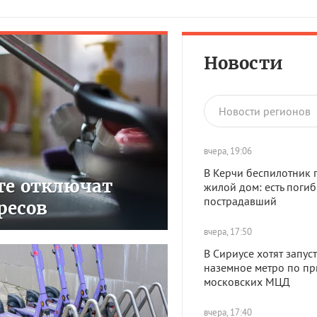
Новости
Новости регионов
вчера, 19:06
В Керчи беспилотник 
сте отключат
жилой дом: есть поги
пострадавший
ресов
вчера, 17:50
В Сириусе хотят запуст
наземное метро по пр
московских МЦД
вчера, 17:40