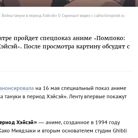
 Война тануки в период Хэйсэй» © Скриншот видео с сайта kinopoisk.ru
атре пройдет спецпоказ аниме «Помпоко:
эйсэй». После просмотра картину обсудят с
анонсировала
на 16 мая специальный показ аниме
а тануки в период Хэйсэй». Ленту впервые покажут
ериод Хэйсэй»
— аниме, созданное в 1994 году
аяо Миядзаки и вторым основателем студии Ghibli