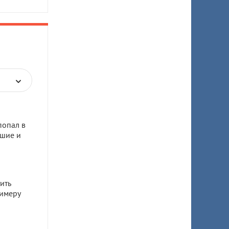
попал в
бшие и
ить
имеру