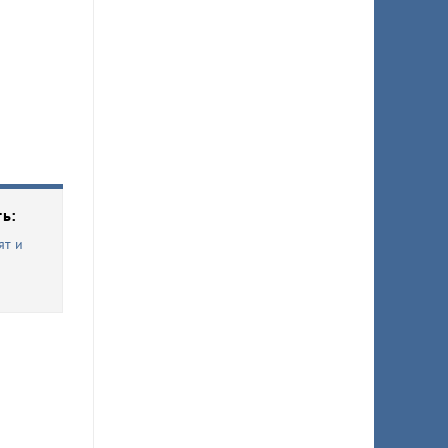
ь:
ят и