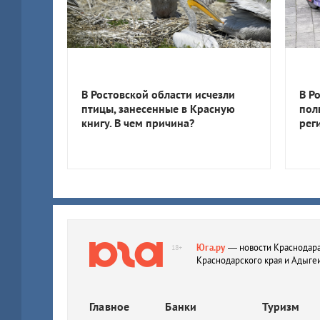
В Ростовской области исчезли
В Р
птицы, занесенные в Красную
пол
книгу. В чем причина?
рег
Юга.ру
— новости Краснодара
18+
Краснодарского края и Адыге
Главное
Банки
Туризм