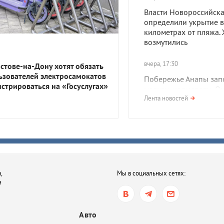
Власти Новороссийск
определили укрытие в
километрах от пляжа.
возмутились
вчера, 17:30
остове-на-Дону хотят обязать
ьзователей электросамокатов
Побережье Анапы зап
истрироваться на «Госуслугах»
медузы-корнероты. О
опасны?
Лента новостей
вчера, 17:01
Сильная жара и дожди.
какую погоду ждать в
Краснодарском крае 
выходные
,
Мы в социальных сетях:
и
вчера, 16:05
В Ростовской области 
птицы, занесенные в 
Авто
книгу. В чем причина?