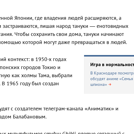
енной Японии, где владения людей расширяются, а
и застраиваются, лишая народ тануки — енотовидных
ания. Чтобы сохранить свои дома, тануки начинают
 помощью которой могут даже превращаться в людей.
й контекст: в 1950-х годах
Игра в нормальност
японских городов Токио и
В Краснодаре посмотр
тную как холмы Тама, выбрали
обсудят аниме «Семья
 В 1965 году был создан
шпиона»
удят с создателем телеграм-канала «Аниматик» и
адом Балабановым.
ых мультфильмов студии Ghibli, плотно связанный с