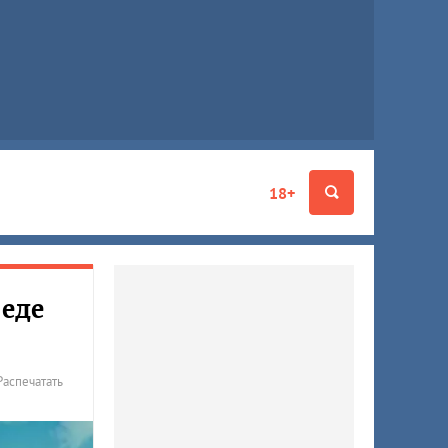
18+
реде
Распечатать