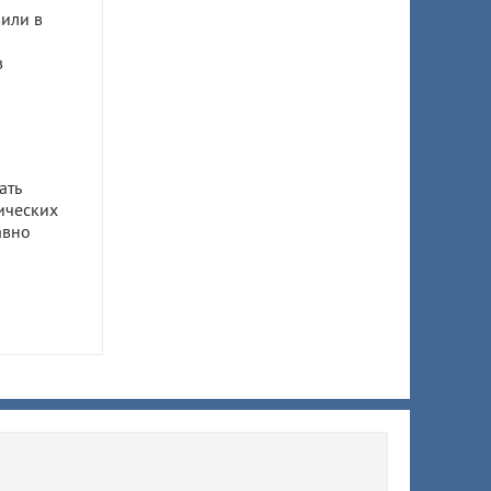
или в
в
ать
ических
авно
ом
ил 7,5
 супруги
ы
ят