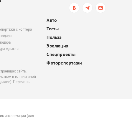
и
обязать пользователе
электросамокатов
регистрироваться на
Авто
«Госуслугах»
Тесты
епортажи с коптера
сегодня, 14:51
нодара
Польза
нодара
В Краснодаре суд час
Эволюция
удовлетворил иск
тура Адыгеи
Спецпроекты
Росимущества к фонду
«Добрый-Юг»
Фоторепортажи
траницах сайта,
ством в тот или иной
 далее). Перечень
ник информации (для