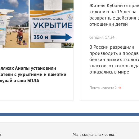
Жителя Кубани отправ
колонию на 15 лет за
развратные действия 
отношении детей
сегодня, 17:24
В России разрешили
производить и продав
бензин низких эколог
классов, от которых д
пляжах Анапы установили
отказались в мире
затели с укрытиями и памятки
случай атаки БПЛА
сегодня, 17:23
Лента новостей
В Приморско-Ахтарск
районе мужчина получ
года тюрьмы за смерть
после семейной ссор
сегодня, 16:35
,
Мы в социальных сетях:
В Ростове-на-Дону хот