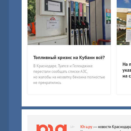
Топливный кризис на Кубани всё?
На 
В Краснодаре, Туапсе и Геленджике
ука
перестали сообщать списки АЗС,
на 
но жалобы на нехватку бензина полностью
не прекратились
Юга.ру
— новости Краснодара
18+