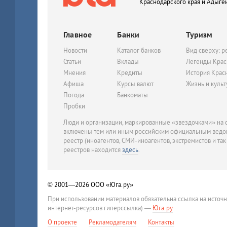
Краснодарского края и Адыге
Главное
Банки
Туризм
Новости
Каталог банков
Вид сверху: р
Статьи
Вклады
Легенды Крас
Мнения
Кредиты
История Крас
Афиша
Курсы валют
Жизнь и куль
Погода
Банкоматы
Пробки
Люди и организации, маркированные «звездочками» на с
включены тем или иным российским официальным ведом
реестр (иноагентов, СМИ-иноагентов, экстремистов и так
реестров находится
здесь
.
© 2001—2026
ООО «Юга.ру»
При использовании материалов обязательна ссылка на источ
интернет-ресурсов гиперссылка) —
Юга.ру
О проекте
Рекламодателям
Контакты