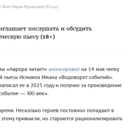
© Фото Марии Журавлевой, Юга.ру
риглашает послушать и обсудить
ческую пьесу
(18+)
мы «Аврора читает»
анонсировал
на 14 мая читку
й пьесы Исмаила Имана «Водоворот событий».
аписал ее в 2025 году и получил за произведение
событие — XXI век».
время. Несколько героев постоянно попадают в
к этому привыкли, но стараются рационализировать