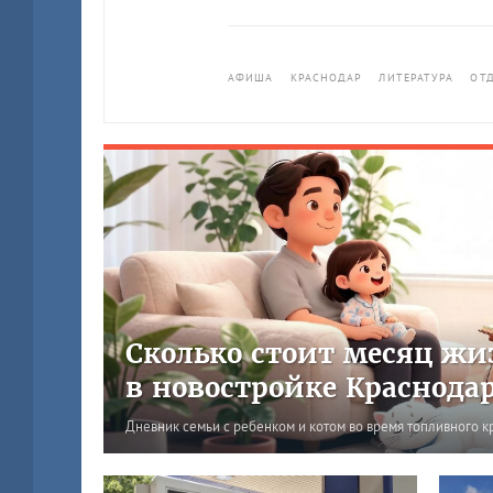
АФИША
КРАСНОДАР
ЛИТЕРАТУРА
ОТ
Сколько стоит месяц жи
в новостройке Краснода
Дневник семьи с ребенком и котом во время топливного к