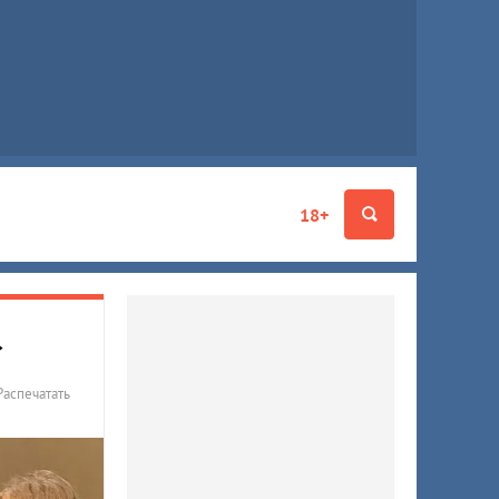
18+
»
Распечатать