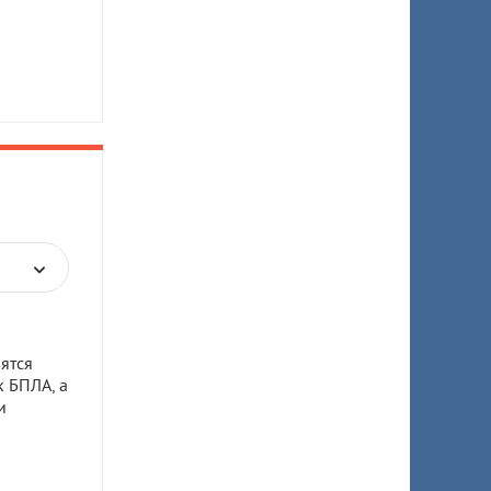
ятся
к БПЛА, а
и