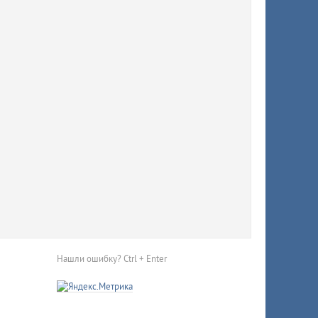
й
тично
Нашли ошибку? Ctrl + Enter