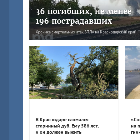
36 погибших, не менее
196 пострадавших
Хроника смертельных атак БПЛА на Краснодарский край
В Краснодаре сломался
«Сн
старинный дуб. Ему 586 лет,
на 
и он должен выжить
гни