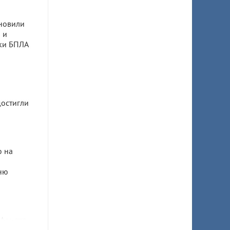
новили
 и
аки БПЛА
остигли
 на
ню
 Адыгее