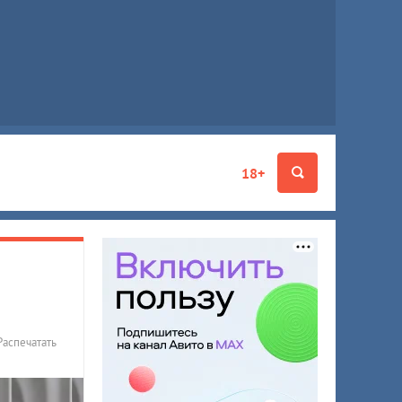
18+
Распечатать