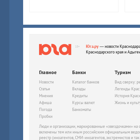
Юга.ру
— новости Краснодара
18+
Краснодарского края и Адыге
Главное
Банки
Туризм
Новости
Каталог банков
Вид сверху: р
Статьи
Вклады
Легенды Крас
Мнения
Кредиты
История Крас
Афиша
Курсы валют
Жизнь и куль
Погода
Банкоматы
Пробки
Люди и организации, маркированные «звездочками» на с
включены тем или иным российским официальным ведом
реестр (иноагентов, СМИ-иноагентов, экстремистов и так