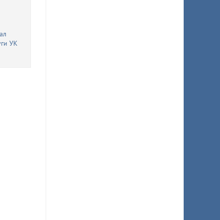
ал
уги УК