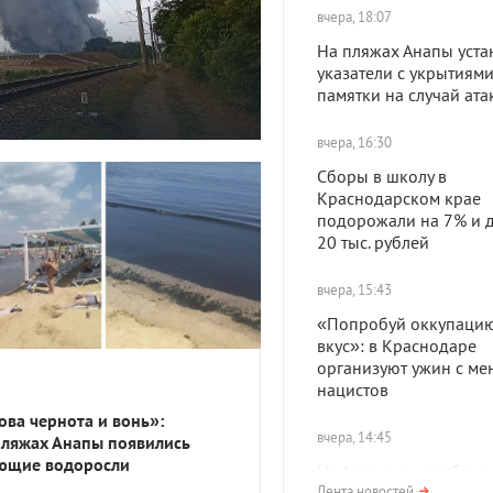
вчера, 18:07
На пляжах Анапы уста
указатели с укрытиями
памятки на случай ат
вчера, 16:30
Сборы в школу в
Краснодарском крае
подорожали на 7% и д
20 тыс. рублей
вчера, 15:43
«Попробуй оккупацию
вкус»: в Краснодаре
организуют ужин с ме
нацистов
ова чернота и вонь»:
вчера, 14:45
пляжах Анапы появились
ющие водоросли
На Азишском хребте в
Лента новостей