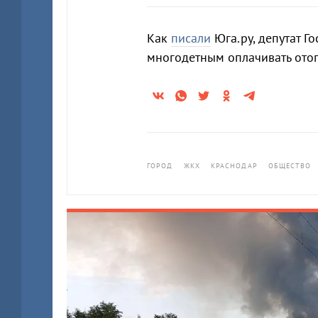
Как
писали
Юга.ру, депутат 
многодетным оплачивать отоп
ГОРОД
ЖКХ
КРАСНОДАР
ОБЩЕСТВО