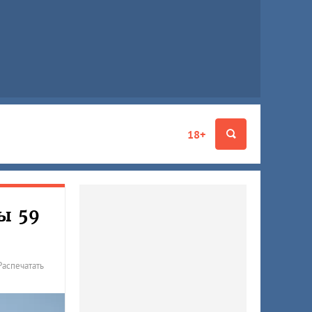
18+
ы 59
Распечатать