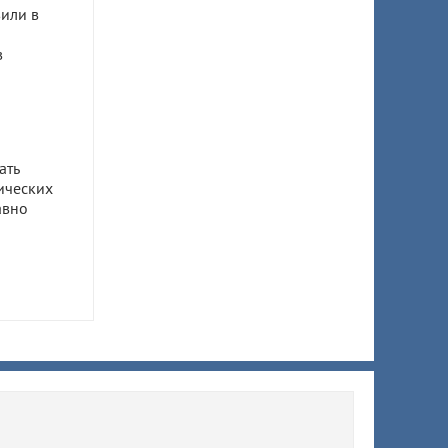
или в
в
ать
ических
авно
ом
ил 7,5
 супруги
ы
ят