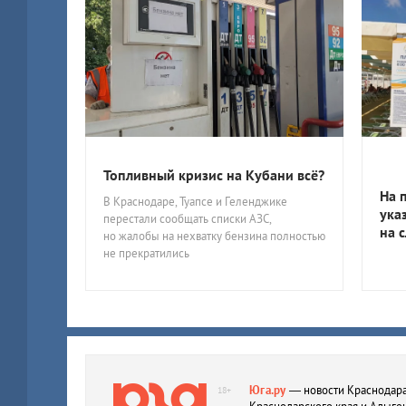
Топливный кризис на Кубани всё?
На 
В Краснодаре, Туапсе и Геленджике
ука
перестали сообщать списки АЗС,
на 
но жалобы на нехватку бензина полностью
не прекратились
Юга.ру
— новости Краснодара
18+