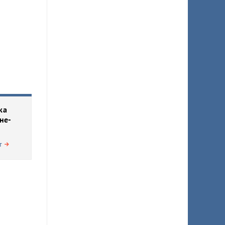
ка
не-
т