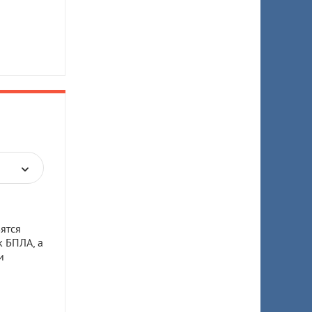
ятся
к БПЛА, а
и