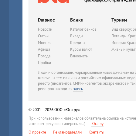
Краснодарского края и Адыге
Главное
Банки
Туризм
Новости
Каталог банков
Вид сверху: р
Статьи
Вклады
Легенды Крас
Мнения
Кредиты
История Крас
Афиша
Курсы валют
Жизнь и куль
Погода
Банкоматы
Пробки
Люди и организации, маркированные «звездочками» на с
включены тем или иным российским официальным ведом
реестр (иноагентов, СМИ-иноагентов, экстремистов и так
реестров находится
здесь
.
© 2001—2026
ООО «Юга.ру»
При использовании материалов обязательна ссылка на источ
интернет-ресурсов гиперссылка) —
Юга.ру
О проекте
Рекламодателям
Контакты