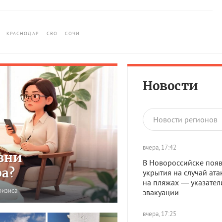
КРАСНОДАР
СВО
СОЧИ
Новости
Новости регионов
вчера, 17:42
зни
В Новороссийске появ
ра?
укрытия на случай ата
на пляжах — указател
ризиса
эвакуации
вчера, 17:25