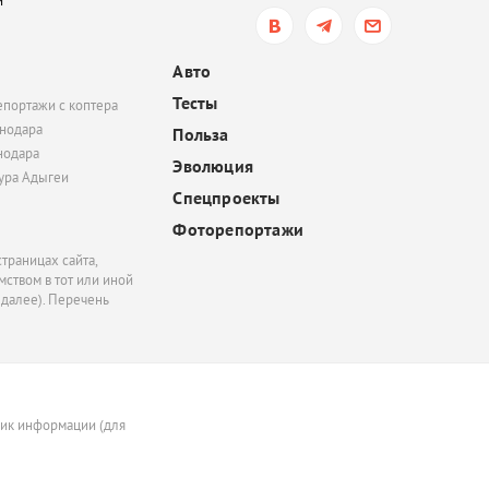
и
обязать пользователе
электросамокатов
регистрироваться на
Авто
«Госуслугах»
Тесты
епортажи с коптера
вчера, 14:51
нодара
Польза
нодара
В Краснодаре суд час
Эволюция
удовлетворил иск
тура Адыгеи
Спецпроекты
Росимущества к фонду
«Добрый-Юг»
Фоторепортажи
траницах сайта,
ством в тот или иной
 далее). Перечень
ник информации (для