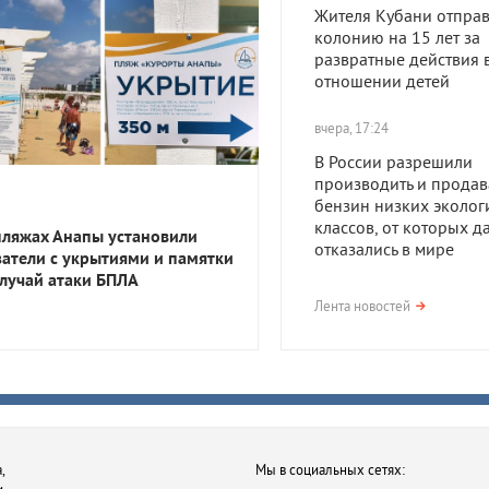
Жителя Кубани отправ
колонию на 15 лет за
развратные действия 
отношении детей
вчера, 17:24
В России разрешили
производить и продав
бензин низких эколог
классов, от которых д
пляжах Анапы установили
отказались в мире
затели с укрытиями и памятки
случай атаки БПЛА
вчера, 17:23
Лента новостей
В Приморско-Ахтарск
районе мужчина получ
года тюрьмы за смерть
после семейной ссор
вчера, 16:35
,
Мы в социальных сетях:
В Ростове-на-Дону хот