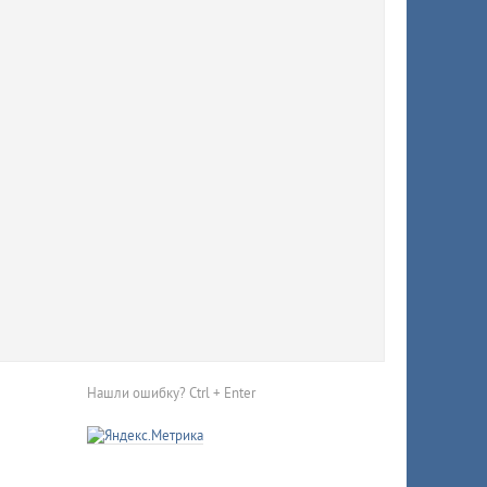
й
тично
Нашли ошибку? Ctrl + Enter