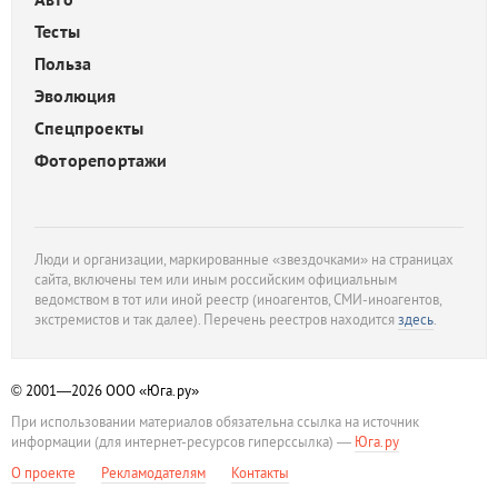
Тесты
Польза
Эволюция
Спецпроекты
Фоторепортажи
Люди и организации, маркированные «звездочками» на страницах
сайта, включены тем или иным российским официальным
ведомством в тот или иной реестр (иноагентов, СМИ-иноагентов,
экстремистов и так далее). Перечень реестров находится
здесь
.
© 2001—2026
ООО «Юга.ру»
При использовании материалов обязательна ссылка на источник
информации (для интернет-ресурсов гиперссылка) —
Юга.ру
О проекте
Рекламодателям
Контакты