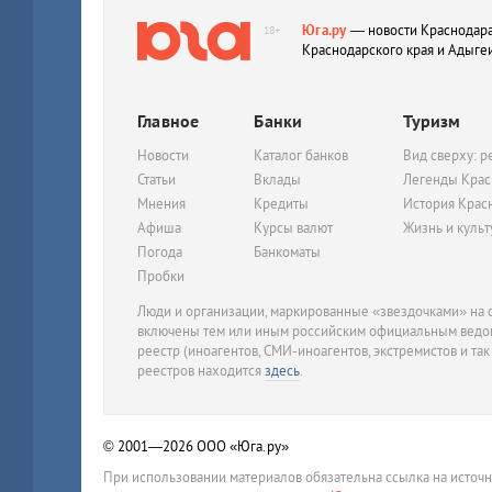
Юга.ру
— новости Краснодара
18+
Краснодарского края и Адыге
Главное
Банки
Туризм
Новости
Каталог банков
Вид сверху: р
Статьи
Вклады
Легенды Крас
Мнения
Кредиты
История Крас
Афиша
Курсы валют
Жизнь и куль
Погода
Банкоматы
Пробки
Люди и организации, маркированные «звездочками» на с
включены тем или иным российским официальным ведом
реестр (иноагентов, СМИ-иноагентов, экстремистов и так
реестров находится
здесь
.
© 2001—2026
ООО «Юга.ру»
При использовании материалов обязательна ссылка на источ