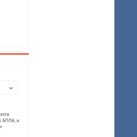
ятся
к БПЛА, а
и