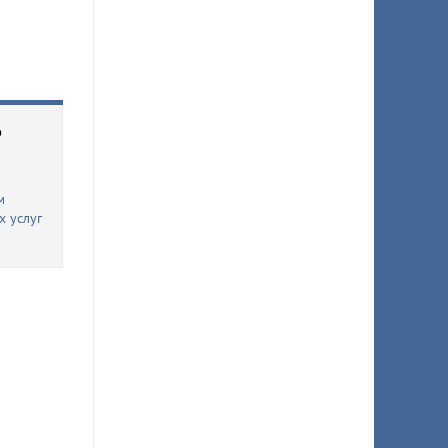
ю
м
х услуг