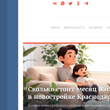
АВИТО
БЕЗОПАСНОСТЬ
ИНТЕРНЕТ
М
Сколько стоит месяц жи
в новостройке Краснода
Дневник семьи с ребенком и котом во время топливного к