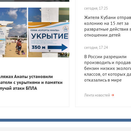
сегодня, 17:25
Жителя Кубани отправ
колонию на 15 лет за
развратные действия 
отношении детей
сегодня, 17:24
В России разрешили
производить и продав
бензин низких эколог
классов, от которых д
пляжах Анапы установили
отказались в мире
затели с укрытиями и памятки
случай атаки БПЛА
сегодня, 17:23
Лента новостей
В Приморско-Ахтарск
районе мужчина получ
года тюрьмы за смерть
после семейной ссор