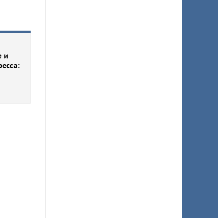
е и
ресса: