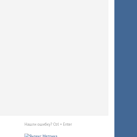
ят
й
тично
Нашли ошибку? Ctrl + Enter