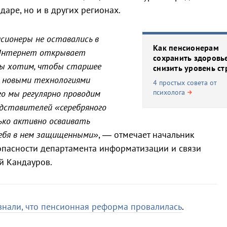
даре, но и в других регионах.
сионеры не оставались в
Как пенсионерам
 Интернет открывает
сохранить здоровь
мы хотим, чтобы старшее
снизить уровень ст
я новыми технологиями
4 простых совета от
го мы регулярно проводим
психолога
едставителей «серебряного
ько активно осваивать
себя в нем защищенными»
, — отмечает начальник
пасности департамента информатизации и связи
й Кандауров.
знали, что пенсионная реформа провалилась
.