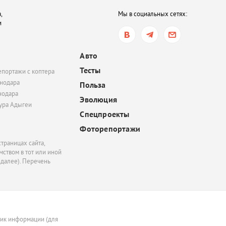
сегодня, 16:35
,
Мы в социальных сетях:
В Ростове-на-Дону хот
и
обязать пользователе
электросамокатов
регистрироваться на
Авто
«Госуслугах»
Тесты
епортажи с коптера
сегодня, 14:51
нодара
Польза
нодара
В Краснодаре суд час
Эволюция
удовлетворил иск
тура Адыгеи
Спецпроекты
Росимущества к фонду
«Добрый-Юг»
Фоторепортажи
траницах сайта,
ством в тот или иной
 далее). Перечень
ник информации (для