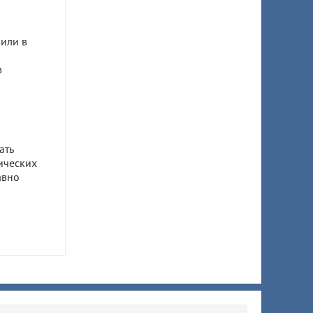
или в
в
ать
ических
авно
ом
ил 7,5
 супруги
ы