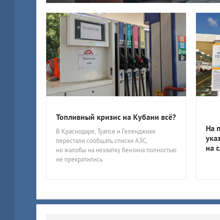
Топливный кризис на Кубани всё?
На 
В Краснодаре, Туапсе и Геленджике
ука
перестали сообщать списки АЗС,
на 
но жалобы на нехватку бензина полностью
не прекратились