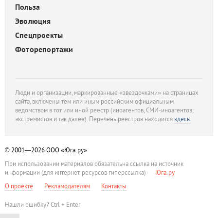
Польза
Эволюция
Спецпроекты
Фоторепортажи
Люди и организации, маркированные «звездочками» на страницах
сайта, включены тем или иным российским официальным
ведомством в тот или иной реестр (иноагентов, СМИ-иноагентов,
экстремистов и так далее). Перечень реестров находится
здесь
.
© 2001—2026
ООО «Юга.ру»
При использовании материалов обязательна ссылка на источник
информации (для интернет-ресурсов гиперссылка) —
Юга.ру
О проекте
Рекламодателям
Контакты
Нашли ошибку? Ctrl + Enter