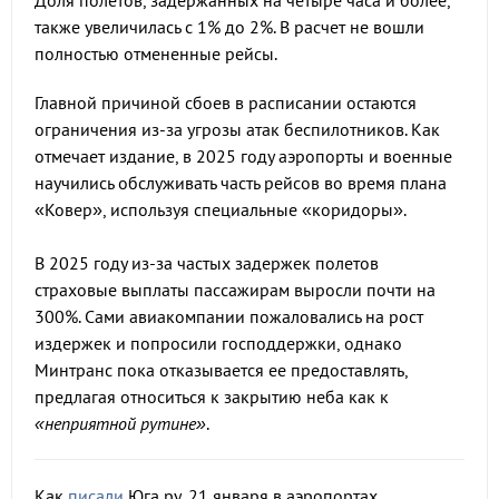
Доля полетов, задержанных на четыре часа и более,
также увеличилась с 1% до 2%. В расчет не вошли
полностью отмененные рейсы.
Главной причиной сбоев в расписании остаются
ограничения из-за угрозы атак беспилотников. Как
отмечает издание, в 2025 году аэропорты и военные
научились обслуживать часть рейсов во время плана
«Ковер», используя специальные «коридоры».
В 2025 году из-за частых задержек полетов
страховые выплаты пассажирам выросли почти на
300%. Сами авиакомпании пожаловались на рост
издержек и попросили господдержки, однако
Минтранс пока отказывается ее предоставлять,
предлагая относиться к закрытию неба как к
«неприятной рутине»
.
Как
писали
Юга.ру, 21 января в аэропортах