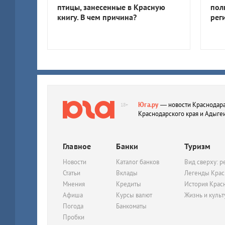
птицы, занесенные в Красную
пол
книгу. В чем причина?
рег
Юга.ру
— новости Краснодара
18+
Краснодарского края и Адыге
Главное
Банки
Туризм
Новости
Каталог банков
Вид сверху: р
Статьи
Вклады
Легенды Крас
Мнения
Кредиты
История Крас
Афиша
Курсы валют
Жизнь и куль
Погода
Банкоматы
Пробки