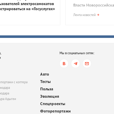
ьзователей электросамокатов
Власти Новороссийск
истрироваться на «Госуслугах»
определили укрытие в
километрах от пляжа.
Лента новостей
возмутились
вчера, 17:30
Побережье Анапы зап
медузы-корнероты. О
опасны?
,
Мы в социальных сетях:
и
вчера, 17:01
Сильная жара и дожди.
какую погоду ждать в
Авто
Краснодарском крае 
Тесты
епортажи с коптера
выходные
нодара
Польза
нодара
Эволюция
тура Адыгеи
Спецпроекты
Фоторепортажи