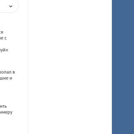
ся
е с
луй»
попал в
бшие и
ить
имеру