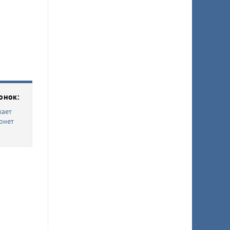
онок:
жает
ронет