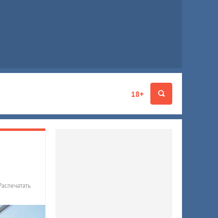
18+
Распечатать