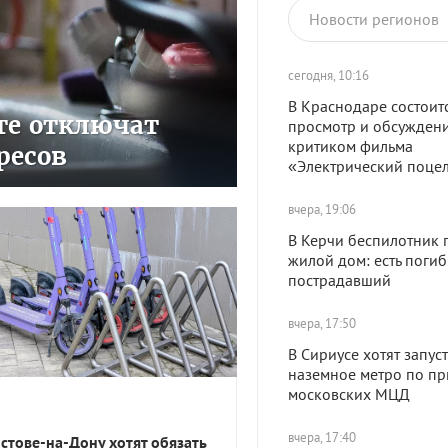
Новости регионов
сегодня, 10:16
В Краснодаре состоит
сте отключат
просмотр и обсуждени
критиком фильма
ресов
«Электрический поце
вчера, 19:06
В Керчи беспилотник 
жилой дом: есть поги
пострадавший
вчера, 17:50
В Сириусе хотят запуст
наземное метро по пр
московских МЦД
вчера, 17:40
остове-на-Дону хотят обязать