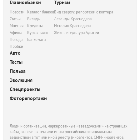
Главное
Банки
Туризм
Новости
Каталог банков
Вид сверху: репортажи с коптера
Статьи
Вклады
Легенды Краснодара
Мнения
Кредиты
История Краснодара
Афиша
Курсы валют
Жизнь и культура Адыгеи
Погода
Банкоматы
Пробки
Авто
Тесты
Польза
Эволюция
Спецпроекты
Фоторепортажи
Люди и организации, маркированные «звездочками» на страницах
сайта, включены тем или иным российским официальным
ведомством в тот или иной реестр (иноагентов, СМИ-иноагентов,