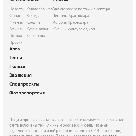
Новости
Каталог банков
Вид сверху: репортажи с коптера
Статьи
Вклады
Легенды Краснодара
Мнения
Кредиты
История Краснодара
Афиша
Курсы валют
Жизнь и культура Адыгеи
Погода
Банкоматы
Пробки
Авто
Тесты
Польза
Эволюция
Спецпроекты
Фоторепортажи
Люди и организации, маркированные «звездочками» на страницах
сайта, включены тем или иным российским официальным
ведомством в тот или иной реестр (иноагентов, СМИ-иноагентов,