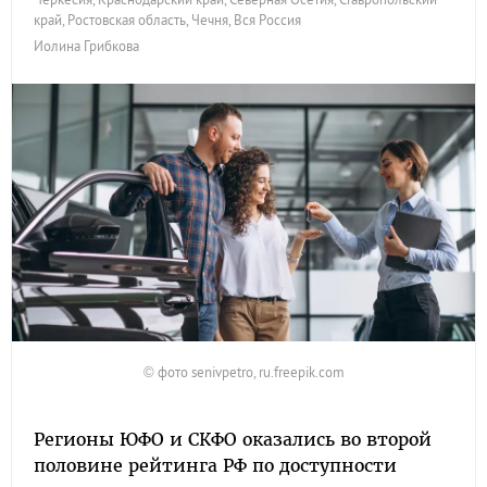
край
,
Ростовская область
,
Чечня
,
Вся Россия
Иолина Грибкова
© фото senivpetro, ru.freepik.com
Регионы ЮФО и СКФО оказались во второй
половине рейтинга РФ по доступности