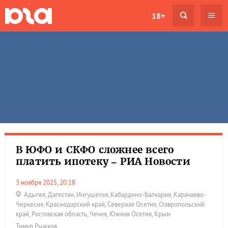
18+
В ЮФО и СКФО сложнее всего
платить ипотеку – РИА Новости
3 ноября 2025, 20:18
Адыгея
,
Дагестан
,
Ингушетия
,
Кабардино-Балкария
,
Карачаево-
Черкесия
,
Краснодарский край
,
Северная Осетия
,
Ставропольский
край
,
Ростовская область
,
Чечня
,
Южная Осетия
,
Крым
Тимур Рыжков