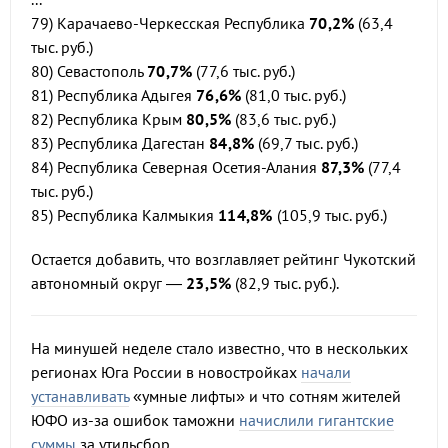
79) Карачаево-Черкесская Республика
70,2%
(63,4
тыс. руб.)
80) Севастополь
70,7%
(77,6 тыс. руб.)
81) Республика Адыгея
76,6%
(81,0 тыс. руб.)
82) Республика Крым
80,5%
(83,6 тыс. руб.)
83) Республика Дагестан
84,8%
(69,7 тыс. руб.)
84) Республика Северная Осетия-Алания
87,3%
(77,4
тыс. руб.)
85) Республика Калмыкия
114,8%
(105,9 тыс. руб.)
Остается добавить, что возглавляет рейтинг Чукотский
автономный округ —
23,5%
(82,9 тыс. руб.).
На минушей неделе стало известно, что в нескольких
регионах Юга России в новостройках
начали
устанавливать
«умные лифты» и что сотням жителей
ЮФО из-за ошибок таможни
начислили гигантские
суммы
за утильсбор.