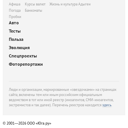
Афиша
Курсы валют
Жизнь и культура Адыгеи
Погода
Банкоматы
Пробки
Авто
Тесты
Польза
Эволюция
Спецпроекты
Фоторепортажи
Люди и организации, маркированные «звездочками» на страницах
сайта, включены тем или иным российским официальным
ведомством в тот или иной реестр (иноагентов, СМИ-иноагентов,
экстремистов и так далее). Перечень реестров находится
здесь
.
© 2001—2026
ООО «Юга.ру»