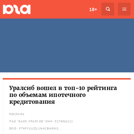
18+
Уралсиб вошел в топ-10 рейтинга
по объемам ипотечного
кредитования
РЕКЛАМА
ПАО "БАНК УРАЛСИБ" ИНН: 0274062111
ERID: F7NFYUJJZU1NNCB4IENG