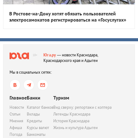
В Ростове-на-Дону хотят обязать пользователей
электросамокатов регистрироваться на «Госуслугах»
Юга.ру
— новости Краснодара,
18+
Краснодарского края и Адыгеи
Мы в социальных сетях:
Главное
Банки
Туризм
Новости
Каталог банков
Вид сверху: репортажи с коптера
Статьи
Вклады
Легенды Краснодара
Мнения
Кредиты
История Краснодара
Афиша
Курсы валют
Жизнь и культура Адыгеи
Погода
Банкоматы