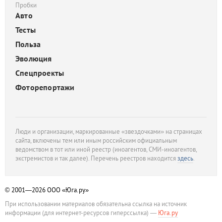
Пробки
Авто
Тесты
Польза
Эволюция
Спецпроекты
Фоторепортажи
Люди и организации, маркированные «звездочками» на страницах
сайта, включены тем или иным российским официальным
ведомством в тот или иной реестр (иноагентов, СМИ-иноагентов,
экстремистов и так далее). Перечень реестров находится
здесь
.
© 2001—2026
ООО «Юга.ру»
При использовании материалов обязательна ссылка на источник
информации (для интернет-ресурсов гиперссылка) —
Юга.ру