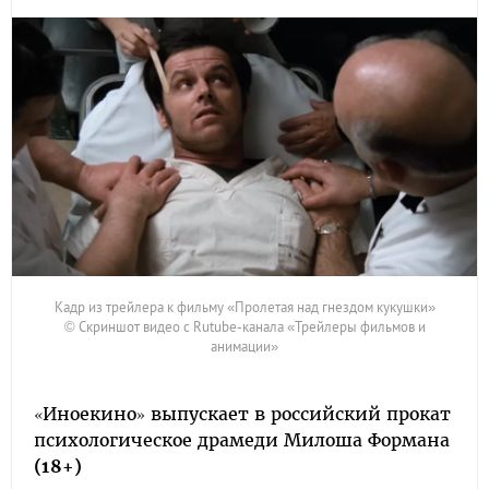
Кадр из трейлера к фильму «Пролетая над гнездом кукушки»
© Скриншот видео с Rutube-канала «Трейлеры фильмов и
анимации»
«Иноекино» выпускает в российский прокат
психологическое драмеди Милоша Формана
(18+)