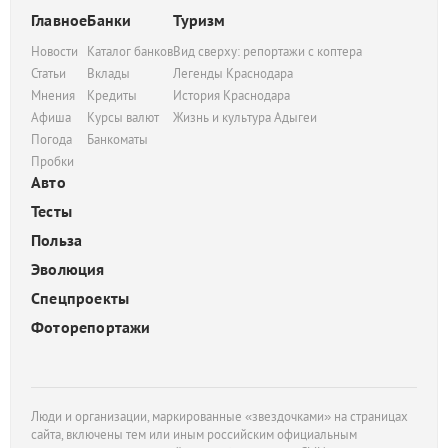
Главное
Банки
Туризм
Новости
Каталог банков
Вид сверху: репортажи с коптера
Статьи
Вклады
Легенды Краснодара
Мнения
Кредиты
История Краснодара
Афиша
Курсы валют
Жизнь и культура Адыгеи
Погода
Банкоматы
Пробки
Авто
Тесты
Польза
Эволюция
Спецпроекты
Фоторепортажи
Люди и организации, маркированные «звездочками» на страницах
сайта, включены тем или иным российским официальным