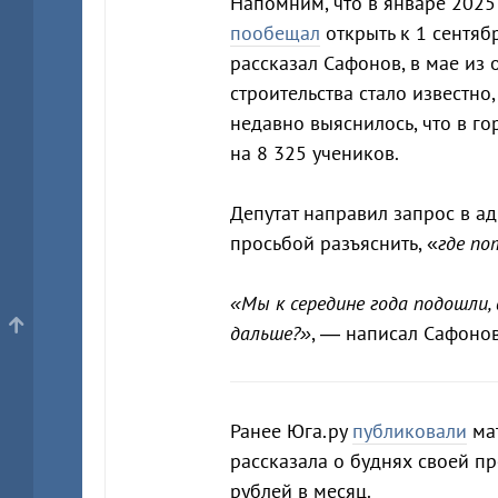
Напомним, что в январе 2025
пообещал
открыть к 1 сентяб
рассказал Сафонов, в мае из 
строительства стало известно,
недавно выяснилось, что в го
на 8 325 учеников.
Депутат направил запрос в а
просьбой разъяснить, «
где по
«Мы к середине года подошли,
дальше?»
, — написал Сафонов
Ранее Юга.ру
публиковали
мат
рассказала о буднях своей пр
рублей в месяц.