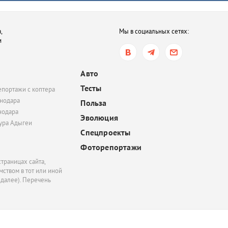
сегодня, 16:35
,
Мы в социальных сетях:
В Ростове-на-Дону хот
и
обязать пользователе
электросамокатов
регистрироваться на
Авто
«Госуслугах»
Тесты
епортажи с коптера
сегодня, 14:51
нодара
Польза
нодара
В Краснодаре суд час
Эволюция
удовлетворил иск
тура Адыгеи
Спецпроекты
Росимущества к фонду
«Добрый-Юг»
Фоторепортажи
траницах сайта,
ством в тот или иной
 далее). Перечень