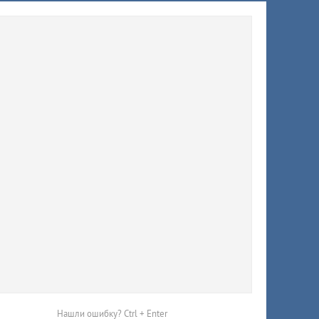
ят
й
тично
Нашли ошибку? Ctrl + Enter