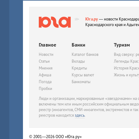
Юга.ру
— новости Краснодара
18+
Краснодарского края и Адыге
Главное
Банки
Туризм
Новости
Каталог банков
Вид сверху: р
Статьи
Вклады
Легенды Крас
Мнения
Кредиты
История Крас
Афиша
Курсы валют
Жизнь и куль
Погода
Банкоматы
Пробки
Люди и организации, маркированные «звездочками» на с
включены тем или иным российским официальным ведом
реестр (иноагентов, СМИ-иноагентов, экстремистов и так
реестров находится
здесь
.
© 2001—2026
ООО «Юга.ру»