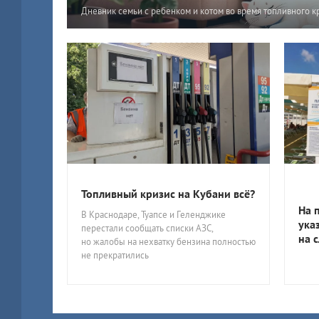
Дневник семьи с ребенком и котом во время топливного к
Топливный кризис на Кубани всё?
На 
В Краснодаре, Туапсе и Геленджике
ука
перестали сообщать списки АЗС,
на 
но жалобы на нехватку бензина полностью
не прекратились