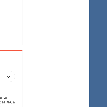
ятся
к БПЛА, а
и