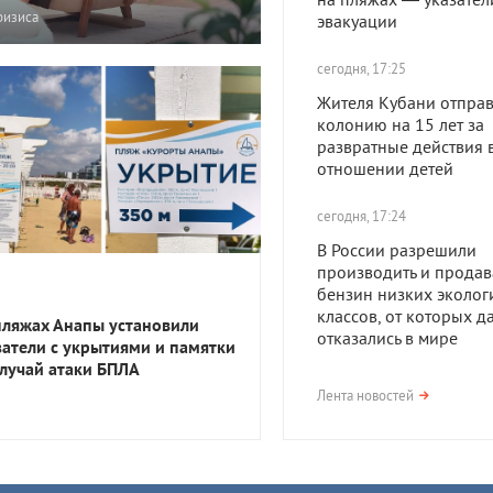
ризиса
эвакуации
сегодня, 17:25
Жителя Кубани отправ
колонию на 15 лет за
развратные действия 
отношении детей
сегодня, 17:24
В России разрешили
производить и продав
бензин низких эколог
классов, от которых д
пляжах Анапы установили
отказались в мире
затели с укрытиями и памятки
случай атаки БПЛА
сегодня, 17:23
Лента новостей
В Приморско-Ахтарск
районе мужчина получ
года тюрьмы за смерть
после семейной ссор