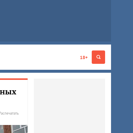
18+
нных
Распечатать