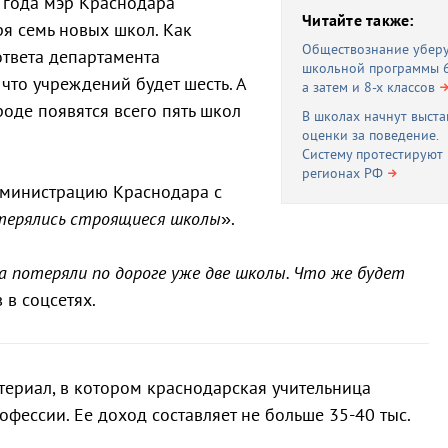
 года мэр Краснодара
Читайте также:
ря семь новых школ. Как
Обществознание уберу
ответа департамента
школьной программы 6-
 что учреждений будет шесть. А
а затем и 8-х классов
роде появятся всего пять школ
В школах начнут выста
оценки за поведение.
Систему протестируют 
регионах РФ
дминистрацию Краснодара с
терялись строящиеся школы
».
 а потеряли по дороге уже две школы. Что же будет
 в соцсетях.
ериал, в котором краснодарская учительница
офессии. Ее доход составляет не больше 35-40 тыс.