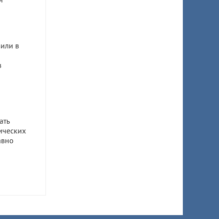
или в
в
ать
ических
авно
ом
ил 7,5
 супруги
ы