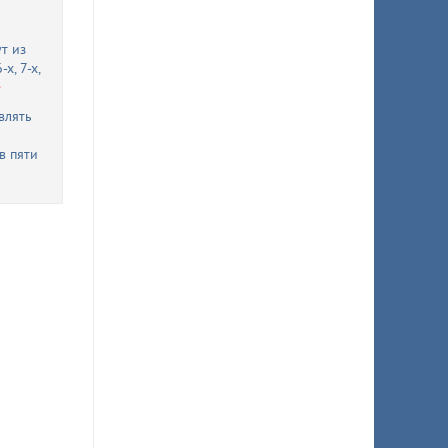
т из
х, 7-х,
влять
в пяти