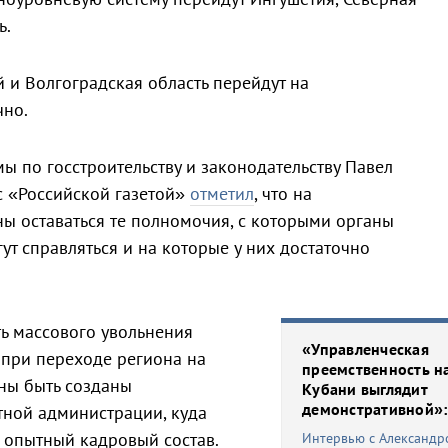
ь.
 и Волгоградская область перейдут на
чно.
ы по госстроительству и законодательству Павел
с «Российской газетой»
отметил
, что на
ы оставаться те полномочия, с которыми органы
т справляться и на которые у них достаточно
ть массового увольнения
«Управленческая
 при переходе региона на
преемственность н
ны быть созданы
Кубани выглядит
демонстративной»:
тной администрации, куда
 опытный кадровый состав.
Интервью с Александр