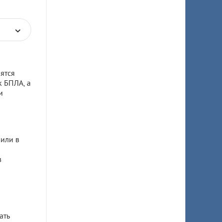
ятся
к БПЛА, а
и
или в
в
ать