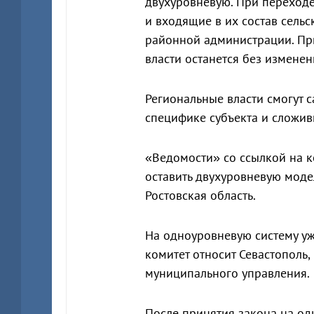
двухуровневую. При переход
и входящие в их состав сель
районной администрации. При
власти останется без изменен
Региональные власти смогут 
специфике субъекта и сложив
«Ведомости» со ссылкой на к
оставить двухуровневую моде
Ростовская область.
На одноуровневую систему уж
комитет относит Севастополь, 
муниципального управления.
После принятия закона на од