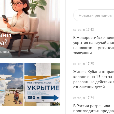
Новости регионов
сегодня, 17:42
зни
В Новороссийске появ
ра?
укрытия на случай ата
на пляжах — указател
ризиса
эвакуации
сегодня, 17:25
Жителя Кубани отправ
колонию на 15 лет за
развратные действия 
отношении детей
сегодня, 17:24
В России разрешили
производить и продав