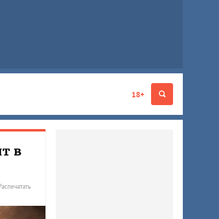
18+
ит в
Распечатать