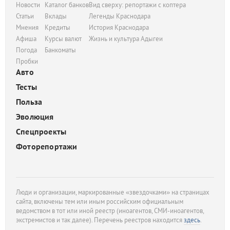
Новости
Каталог банков
Вид сверху: репортажи с коптера
Статьи
Вклады
Легенды Краснодара
Мнения
Кредиты
История Краснодара
Афиша
Курсы валют
Жизнь и культура Адыгеи
Погода
Банкоматы
Пробки
Авто
Тесты
Польза
Эволюция
Спецпроекты
Фоторепортажи
Люди и организации, маркированные «звездочками» на страницах
сайта, включены тем или иным российским официальным
ведомством в тот или иной реестр (иноагентов, СМИ-иноагентов,
экстремистов и так далее). Перечень реестров находится
здесь
.