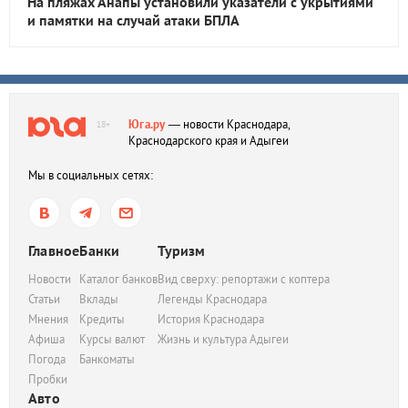
На пляжах Анапы установили указатели с укрытиями
и памятки на случай атаки БПЛА
Юга.ру
— новости Краснодара,
18+
Краснодарского края и Адыгеи
Мы в социальных сетях:
Главное
Банки
Туризм
Новости
Каталог банков
Вид сверху: репортажи с коптера
Статьи
Вклады
Легенды Краснодара
Мнения
Кредиты
История Краснодара
Афиша
Курсы валют
Жизнь и культура Адыгеи
Погода
Банкоматы
Пробки
Авто