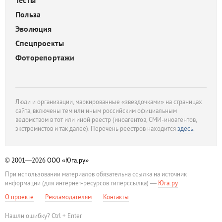
Тесты
Польза
Эволюция
Спецпроекты
Фоторепортажи
Люди и организации, маркированные «звездочками» на страницах
сайта, включены тем или иным российским официальным
ведомством в тот или иной реестр (иноагентов, СМИ-иноагентов,
экстремистов и так далее). Перечень реестров находится
здесь
.
© 2001—2026
ООО «Юга.ру»
При использовании материалов обязательна ссылка на источник
информации (для интернет-ресурсов гиперссылка) —
Юга.ру
О проекте
Рекламодателям
Контакты
Нашли ошибку? Ctrl + Enter