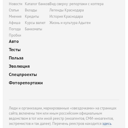
Новости
Каталог банков
Вид сверху: репортажи с коптера
Статьи
Вклады
Легенды Краснодара
Мнения
Кредиты
История Краснодара
Афиша
Курсы валют
Жизнь и культура Адыгеи
Погода
Банкоматы
Пробки
Авто
Тесты
Польза
Эволюция
Спецпроекты
Фоторепортажи
Люди и организации, маркированные «звездочками» на страницах
сайта, включены тем или иным российским официальным
ведомством в тот или иной реестр (иноагентов, СМИ-иноагентов,
экстремистов и так далее). Перечень реестров находится
здесь
.