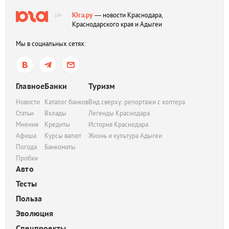
Юга.ру
— новости Краснодара,
18+
Краснодарского края и Адыгеи
Мы в социальных сетях:
Главное
Банки
Туризм
Новости
Каталог банков
Вид сверху: репортажи с коптера
Статьи
Вклады
Легенды Краснодара
Мнения
Кредиты
История Краснодара
Афиша
Курсы валют
Жизнь и культура Адыгеи
Погода
Банкоматы
Пробки
Авто
Тесты
Польза
Эволюция
Спецпроекты