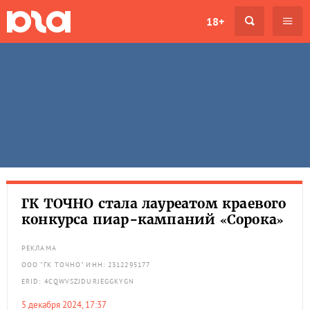
18+
ГК ТОЧНО стала лауреатом краевого
конкурса пиар-кампаний «Сорока»
РЕКЛАМА
ООО "ГК ТОЧНО" ИНН: 2312295177
ERID: 4CQWVSZJDURJEGGKYGN
5 декабря 2024, 17:37