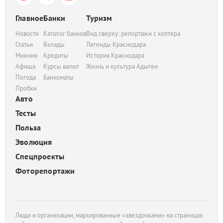
Главное
Банки
Туризм
Новости
Каталог банков
Вид сверху: репортажи с коптера
Статьи
Вклады
Легенды Краснодара
Мнения
Кредиты
История Краснодара
Афиша
Курсы валют
Жизнь и культура Адыгеи
Погода
Банкоматы
Пробки
Авто
Тесты
Польза
Эволюция
Спецпроекты
Фоторепортажи
Люди и организации, маркированные «звездочками» на страницах