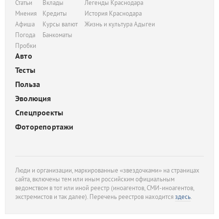
Статьи
Вклады
Легенды Краснодара
Мнения
Кредиты
История Краснодара
Афиша
Курсы валют
Жизнь и культура Адыгеи
Погода
Банкоматы
Пробки
Авто
Тесты
Польза
Эволюция
Спецпроекты
Фоторепортажи
Люди и организации, маркированные «звездочками» на страницах
сайта, включены тем или иным российским официальным
ведомством в тот или иной реестр (иноагентов, СМИ-иноагентов,
экстремистов и так далее). Перечень реестров находится
здесь
.