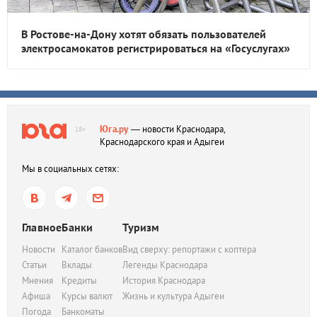
В Ростове-на-Дону хотят обязать пользователей
электросамокатов регистрироваться на «Госуслугах»
Юга.ру
— новости Краснодара,
18+
Краснодарского края и Адыгеи
Мы в социальных сетях:
Главное
Банки
Туризм
Новости
Каталог банков
Вид сверху: репортажи с коптера
Статьи
Вклады
Легенды Краснодара
Мнения
Кредиты
История Краснодара
Афиша
Курсы валют
Жизнь и культура Адыгеи
Погода
Банкоматы