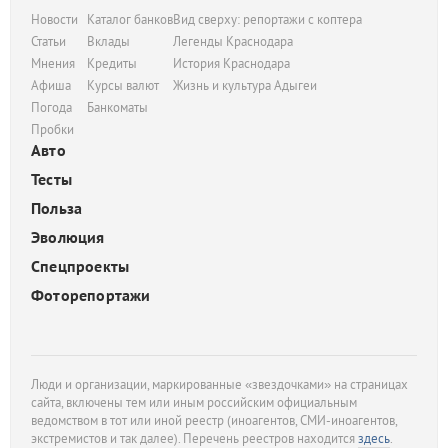
Новости
Каталог банков
Вид сверху: репортажи с коптера
Статьи
Вклады
Легенды Краснодара
Мнения
Кредиты
История Краснодара
Афиша
Курсы валют
Жизнь и культура Адыгеи
Погода
Банкоматы
Пробки
Авто
Тесты
Польза
Эволюция
Спецпроекты
Фоторепортажи
Люди и организации, маркированные «звездочками» на страницах
сайта, включены тем или иным российским официальным
ведомством в тот или иной реестр (иноагентов, СМИ-иноагентов,
экстремистов и так далее). Перечень реестров находится
здесь
.