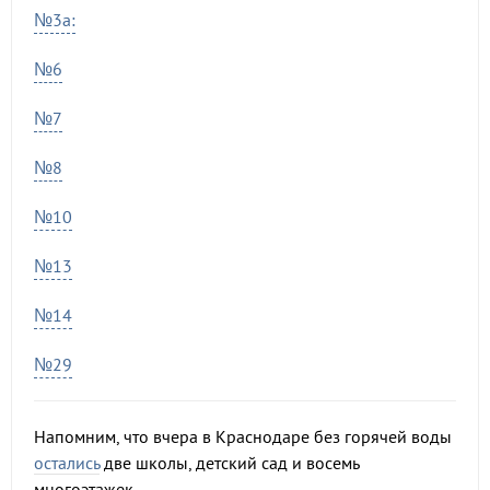
№3а:
№6
№7
№8
№10
№13
№14
№29
Напомним, что вчера в Краснодаре без горячей воды
остались
две школы, детский сад и восемь
многоэтажек.