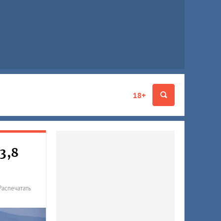
18+
3,8
Распечатать