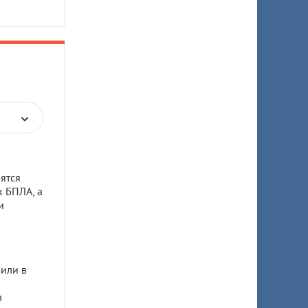
ятся
к БПЛА, а
и
или в
в