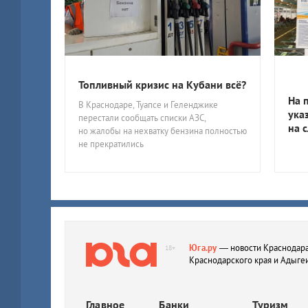
Топливный кризис на Кубани всё?
На 
В Краснодаре, Туапсе и Геленджике
ука
перестали сообщать списки АЗС,
на 
но жалобы на нехватку бензина полностью
не прекратились
Юга.ру
— новости Краснодара
18+
Краснодарского края и Адыге
Главное
Банки
Туризм