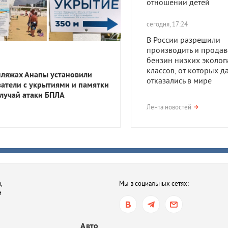
отношении детей
сегодня, 17:24
В России разрешили
производить и продав
бензин низких эколог
классов, от которых д
пляжах Анапы установили
отказались в мире
затели с укрытиями и памятки
случай атаки БПЛА
сегодня, 17:23
Лента новостей
В Приморско-Ахтарск
районе мужчина получ
года тюрьмы за смерть
после семейной ссор
сегодня, 16:35
,
Мы в социальных сетях:
В Ростове-на-Дону хот
и
обязать пользователе
электросамокатов
регистрироваться на
Авто
«Госуслугах»