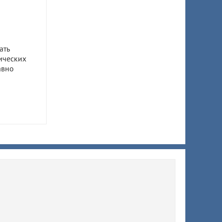
ать
ических
авно
ом
ил 7,5
 супруги
ы
ят
й