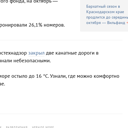
ого фонда, на октябрь —
Бархатный сезон в
Краснодарском крае
продлится до середин
октября — Вильфанд
бронировали 26,1% номеров.
Ростехнадзор
закрыл
две канатные дороги в
знали небезопасными.
море остыло до 16 °С. Узнали, где можно комфортно
ае.
Х
РАЗВЛЕЧЕНИЯ
ЧЕРНОЕ МОРЕ