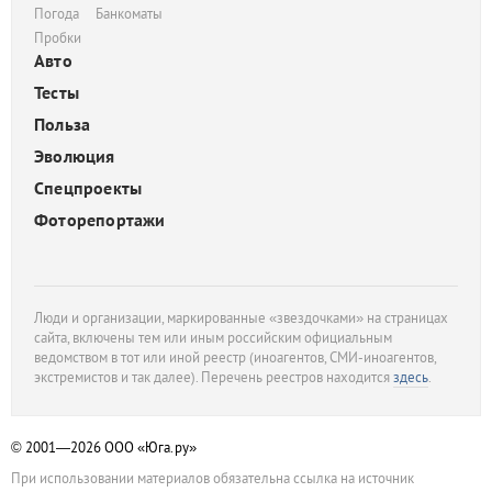
Погода
Банкоматы
Пробки
Авто
Тесты
Польза
Эволюция
Спецпроекты
Фоторепортажи
Люди и организации, маркированные «звездочками» на страницах
сайта, включены тем или иным российским официальным
ведомством в тот или иной реестр (иноагентов, СМИ-иноагентов,
экстремистов и так далее). Перечень реестров находится
здесь
.
© 2001—2026
ООО «Юга.ру»
При использовании материалов обязательна ссылка на источник