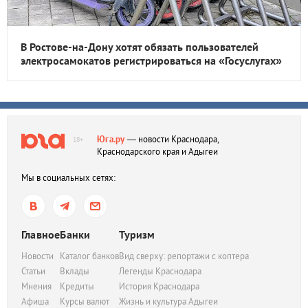
В Ростове-на-Дону хотят обязать пользователей
электросамокатов регистрироваться на «Госуслугах»
Юга.ру
— новости Краснодара,
18+
Краснодарского края и Адыгеи
Мы в социальных сетях:
Главное
Банки
Туризм
Новости
Каталог банков
Вид сверху: репортажи с коптера
Статьи
Вклады
Легенды Краснодара
Мнения
Кредиты
История Краснодара
Афиша
Курсы валют
Жизнь и культура Адыгеи